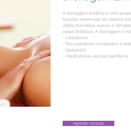
A drenagem linfática é uma terapi
funções essenciais do sistema circu
utiliza manobras suaves e ritmad
vasos linfáticos. A drenagem é ind
- Linfedema
- Pós-operatório ortopédico e est
- Gestantes
- Insuficiência vascular periférica
Agendar consulta